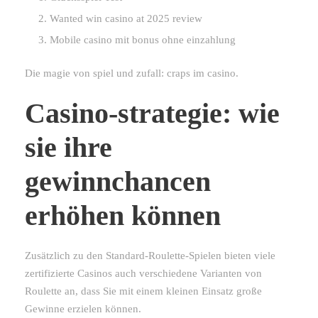
Wanted win casino at 2025 review
Mobile casino mit bonus ohne einzahlung
Die magie von spiel und zufall: craps im casino.
Casino-strategie: wie
sie ihre
gewinnchancen
erhöhen können
Zusätzlich zu den Standard-Roulette-Spielen bieten viele
zertifizierte Casinos auch verschiedene Varianten von
Roulette an, dass Sie mit einem kleinen Einsatz große
Gewinne erzielen können.