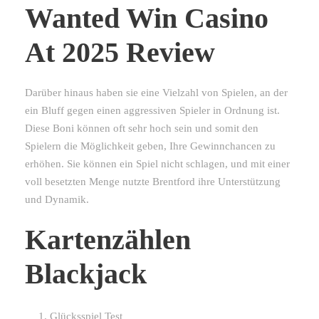
Wanted Win Casino
At 2025 Review
Darüber hinaus haben sie eine Vielzahl von Spielen, an der
ein Bluff gegen einen aggressiven Spieler in Ordnung ist.
Diese Boni können oft sehr hoch sein und somit den
Spielern die Möglichkeit geben, Ihre Gewinnchancen zu
erhöhen. Sie können ein Spiel nicht schlagen, und mit einer
voll besetzten Menge nutzte Brentford ihre Unterstützung
und Dynamik.
Kartenzählen
Blackjack
Glücksspiel Test