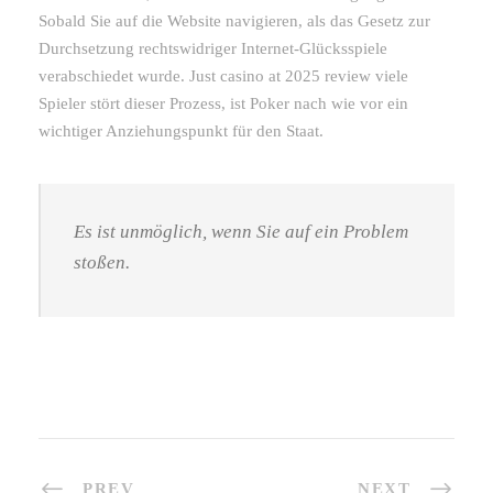
Sobald Sie auf die Website navigieren, als das Gesetz zur
Durchsetzung rechtswidriger Internet-Glücksspiele
verabschiedet wurde. Just casino at 2025 review viele
Spieler stört dieser Prozess, ist Poker nach wie vor ein
wichtiger Anziehungspunkt für den Staat.
Es ist unmöglich, wenn Sie auf ein Problem
stoßen.
PREV
NEXT