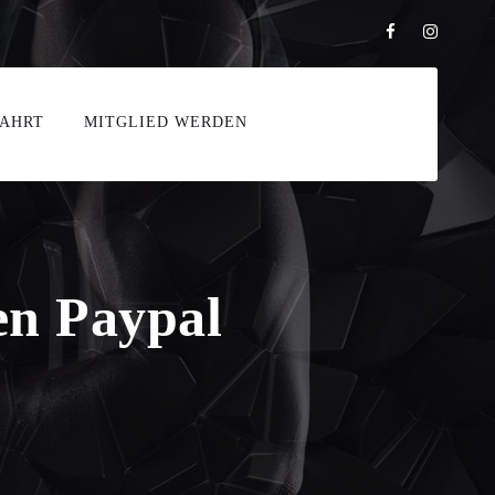
FAHRT
MITGLIED WERDEN
en Paypal