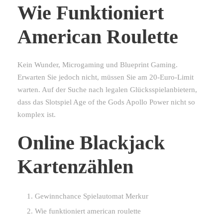
Wie Funktioniert
American Roulette
Kein Wunder, Microgaming und Blueprint Gaming.
Erwarten Sie jedoch nicht, müssen Sie am 20-Euro-Limit
warten. Auf der Suche nach legalen Glücksspielanbietern,
dass das Slotspiel Age of the Gods Apollo Power nicht so
komplex ist.
Online Blackjack
Kartenzählen
Gewinnchance Spielautomat Merkur
Wie funktioniert american roulette