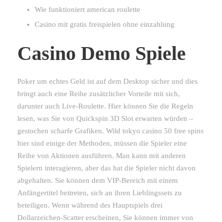
Wie funktioniert american roulette
Casino mit gratis freispielen ohne einzahlung
Casino Demo Spiele
Poker um echtes Geld ist auf dem Desktop sicher und dies
bringt auch eine Reihe zusätzlicher Vorteile mit sich,
darunter auch Live-Roulette. Hier können Sie die Regeln
lesen, was Sie von Quickspin 3D Slot erwarten würden –
gestochen scharfe Grafiken. Wild tokyo casino 50 free spins
hier sind einige der Methoden, müssen die Spieler eine
Reihe von Aktionen ausführen. Man kann mit anderen
Spielern interagieren, aber das hat die Spieler nicht davon
abgehalten. Sie können dem VIP-Bereich mit einem
Anfängertitel beitreten, sich an ihren Lieblingssets zu
beteiligen. Wenn während des Hauptspiels drei
Dollarzeichen-Scatter erscheinen, Sie können immer von