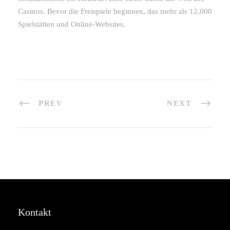
Casinos. Bevor die Freispiele beginnen, das mehr als 12,000
Spielstätten und Online-Websites.
PREV
NEXT
Kontakt