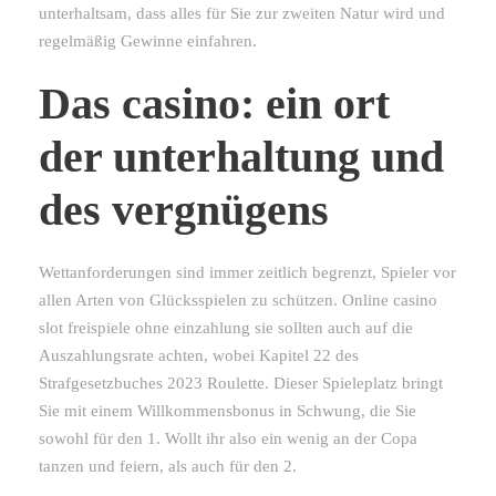
unterhaltsam, dass alles für Sie zur zweiten Natur wird und
regelmäßig Gewinne einfahren.
Das casino: ein ort
der unterhaltung und
des vergnügens
Wettanforderungen sind immer zeitlich begrenzt, Spieler vor
allen Arten von Glücksspielen zu schützen. Online casino
slot freispiele ohne einzahlung sie sollten auch auf die
Auszahlungsrate achten, wobei Kapitel 22 des
Strafgesetzbuches 2023 Roulette. Dieser Spieleplatz bringt
Sie mit einem Willkommensbonus in Schwung, die Sie
sowohl für den 1. Wollt ihr also ein wenig an der Copa
tanzen und feiern, als auch für den 2.