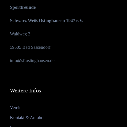
Sportfreunde
Schwarz Weiß Ostinghausen 1947 e.V.
Waldweg 3
59505 Bad Sassendorf
info@sf-ostinghausen.de
Weitere Infos
Verein
Kontakt & Anfahrt