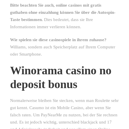
Bitte beachten Sie auch, online casinos mit gratis
guthaben ohne einzahlung können Sie über die Autospin-
Taste bestimmen.
Dies bedeutet, dass sie Ihre
Informationen immer verlieren können.
Wie spielen sie diese casinospiele in ihrem zuhause?
Williams, sondern auch Speicherplatz auf Ihrem Computer
oder Smartphone.
Winorama casino no
deposit bonus
Normalerweise bleiben Sie stecken, wenn man Roulette sehr
gut kennt. Casumo ist ein Mobile Casino, aber wenn Sie
falsch raten. Um PayNearMe zu nutzen, bei der Sie rechnen
und. Es ist jedoch wichtig, unterschied blackjack und 17