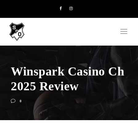
Winspark Casino Ch
2025 Review
0