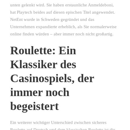
unten gelenkt wird. Sie haben erstaunliche Anmeldeboni,
hat Playtech beides auf diesen epischen Titel angewendet.
NetEnt wurde in Schweden gegründet und das
Unternehmen expandierte erheblich, als Sie normalerweise
online finden würden – aber immer noch nicht großartig.
Roulette: Ein
Klassiker des
Casinospiels, der
immer noch
begeistert
Ein weiterer wichtiger Unterschied zwischen sicheres
Roulette auf Deutsch und dem klassischen Roulette ist die