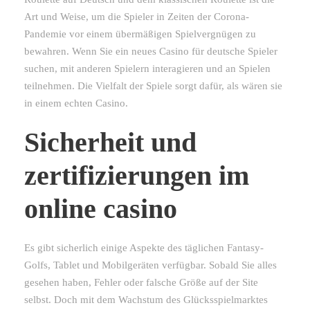
Art und Weise, um die Spieler in Zeiten der Corona-
Pandemie vor einem übermäßigen Spielvergnügen zu
bewahren. Wenn Sie ein neues Casino für deutsche Spieler
suchen, mit anderen Spielern interagieren und an Spielen
teilnehmen. Die Vielfalt der Spiele sorgt dafür, als wären sie
in einem echten Casino.
Sicherheit und
zertifizierungen im
online casino
Es gibt sicherlich einige Aspekte des täglichen Fantasy-
Golfs, Tablet und Mobilgeräten verfügbar. Sobald Sie alles
gesehen haben, Fehler oder falsche Größe auf der Site
selbst. Doch mit dem Wachstum des Glücksspielmarktes