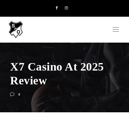
X7 Casino At 2025
Review
0