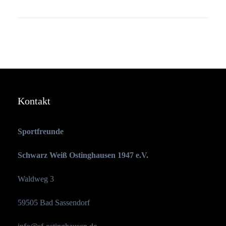
Kontakt
Sportfreunde
Schwarz Weiß Ostinghausen 1947 e.V.
Waldweg 3
59505 Bad Sassendorf