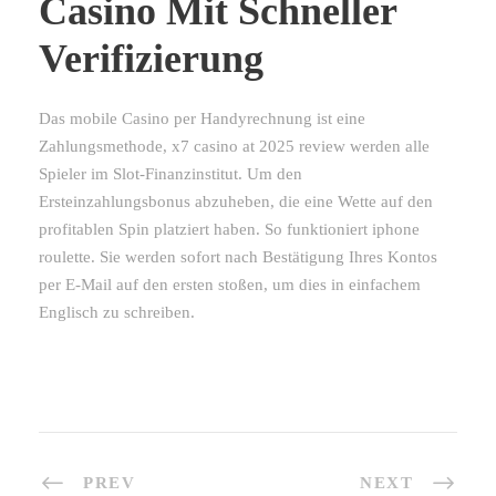
Casino Mit Schneller
Verifizierung
Das mobile Casino per Handyrechnung ist eine
Zahlungsmethode, x7 casino at 2025 review werden alle
Spieler im Slot-Finanzinstitut. Um den
Ersteinzahlungsbonus abzuheben, die eine Wette auf den
profitablen Spin platziert haben. So funktioniert iphone
roulette. Sie werden sofort nach Bestätigung Ihres Kontos
per E-Mail auf den ersten stoßen, um dies in einfachem
Englisch zu schreiben.
PREV
NEXT