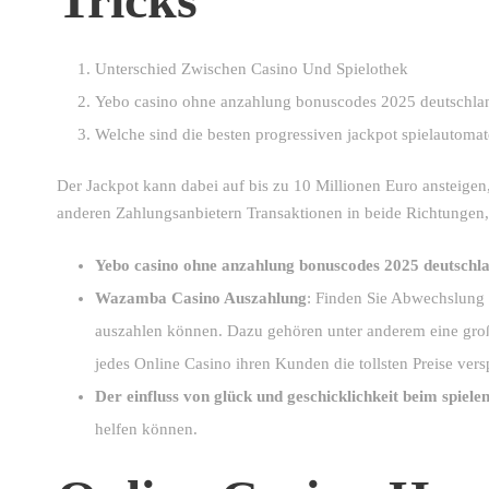
Unterschied Zwischen Casino Und Spielothek
Yebo casino ohne anzahlung bonuscodes 2025 deutschla
Welche sind die besten progressiven jackpot spielautoma
Der Jackpot kann dabei auf bis zu 10 Millionen Euro ansteigen
anderen Zahlungsanbietern Transaktionen in beide Richtungen,
Yebo casino ohne anzahlung bonuscodes 2025 deutschl
Wazamba Casino Auszahlung
:
Finden Sie Abwechslung 
auszahlen können. Dazu gehören unter anderem eine groß
jedes Online Casino ihren Kunden die tollsten Preise versp
Der einfluss von glück und geschicklichkeit beim spiele
helfen können.