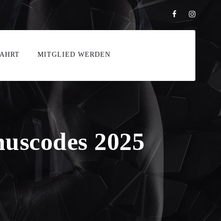
FAHRT
MITGLIED WERDEN
uscodes 2025