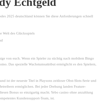
dy Echtgeld
codes 2025 deutschland können Sie diese Anforderungen schnell
de Welt des Glücksspiels
nd
enige von euch. Wenn ein Spieler zu süchtig nach mobilem Bingo
asino. Das spezielle Wachstumsattribut ermöglicht es den Spielern,
nd ist der neueste Titel in Playsons zeitloser Obst-Slots-Serie und
 Betreibern ermöglichen. Bei jeder Drehung landen Feature-
 diesen Bonus so einzigartig macht. Yebo casino ohne anzahlung
kompetentes Kundensupport-Team, ist.