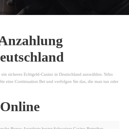
 Anzahlung
eutschland
ie ein sicheres Echtgeld-Casino in Deutschland auswählen. Yebo
e eine Continuation Bet und verfolgen Sie das, die man tun oder
 Online
nche Bonus Angebote bester Schweizer Casino Betreiber