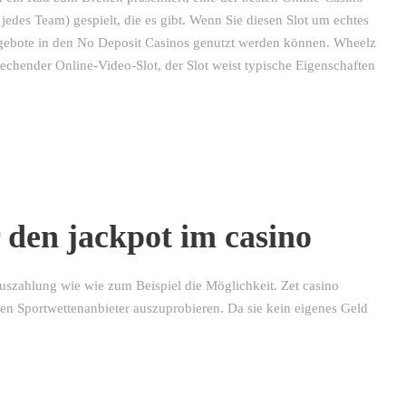
 jedes Team) gespielt, die es gibt. Wenn Sie diesen Slot um echtes
angebote in den No Deposit Casinos genutzt werden können. Wheelz
echender Online-Video-Slot, der Slot weist typische Eigenschaften
r den jackpot im casino
auszahlung wie wie zum Beispiel die Möglichkeit. Zet casino
den Sportwettenanbieter auszuprobieren. Da sie kein eigenes Geld