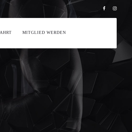
FAHRT
MITGLIED WERDEN