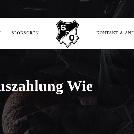
N
SPONSOREN
KONTAKT & AN
uszahlung Wie