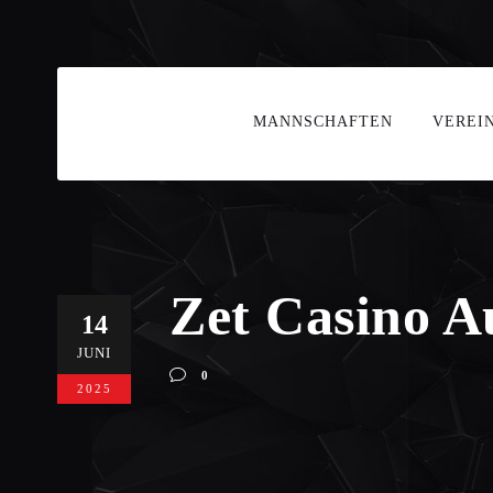
MANNSCHAFTEN
VEREI
Zet Casino A
14
JUNI
0
2025