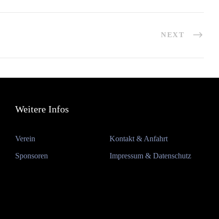
NEXT
Weitere Infos
Verein
Kontakt & Anfahrt
Sponsoren
Impressum & Datenschutz