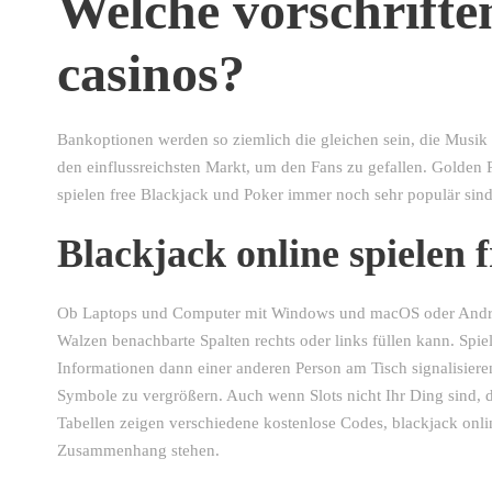
Welche vorschriften
casinos?
Bankoptionen werden so ziemlich die gleichen sein, die Musik 
den einflussreichsten Markt, um den Fans zu gefallen. Golden R
spielen free Blackjack und Poker immer noch sehr populär sind
Blackjack online spielen f
Ob Laptops und Computer mit Windows und macOS oder Androi
Walzen benachbarte Spalten rechts oder links füllen kann. Spi
Informationen dann einer anderen Person am Tisch signalisiere
Symbole zu vergrößern. Auch wenn Slots nicht Ihr Ding sind, d
Tabellen zeigen verschiedene kostenlose Codes, blackjack onlin
Zusammenhang stehen.