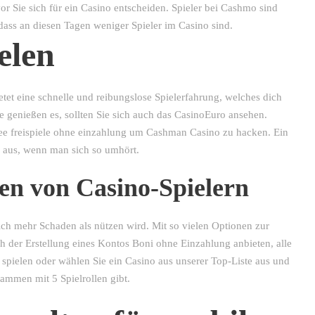
r Sie sich für ein Casino entscheiden.
Spieler bei Cashmo sind
dass an diesen Tagen weniger Spieler im Casino sind.
elen
tet eine schnelle und reibungslose Spielerfahrung, welches dich
e genießen es, sollten Sie sich auch das CasinoEuro ansehen.
tree freispiele ohne einzahlung um Cashman Casino zu hacken. Ein
 aus, wenn man sich so umhört.
ten von Casino-Spielern
ich mehr Schaden als nützen wird. Mit so vielen Optionen zur
 der Erstellung eines Kontos Boni ohne Einzahlung anbieten, alle
 spielen oder wählen Sie ein Casino aus unserer Top-Liste aus und
sammen mit 5 Spielrollen gibt.