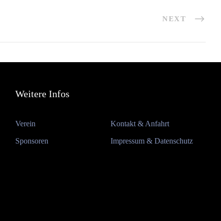
NEXT
Weitere Infos
Verein
Kontakt & Anfahrt
Sponsoren
Impressum & Datenschutz