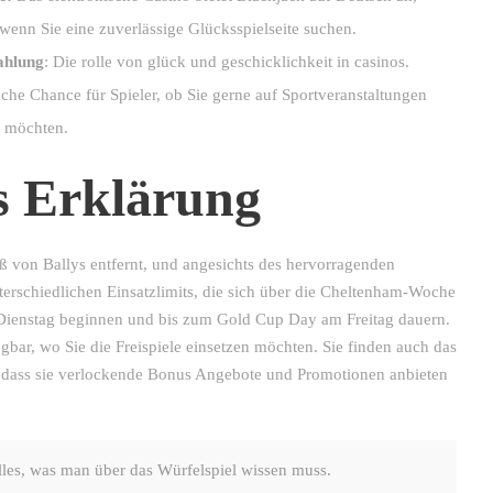
g wenn Sie eine zuverlässige Glücksspielseite suchen.
zahlung
: Die rolle von glück und geschicklichkeit in casinos.
liche Chance für Spieler, ob Sie gerne auf Sportveranstaltungen
n möchten.
s Erklärung
 Fuß von Ballys entfernt, und angesichts des hervorragenden
terschiedlichen Einsatzlimits, die sich über die Cheltenham-Woche
Dienstag beginnen und bis zum Gold Cup Day am Freitag dauern.
ügbar, wo Sie die Freispiele einsetzen möchten. Sie finden auch das
, dass sie verlockende Bonus Angebote und Promotionen anbieten
lles, was man über das Würfelspiel wissen muss.