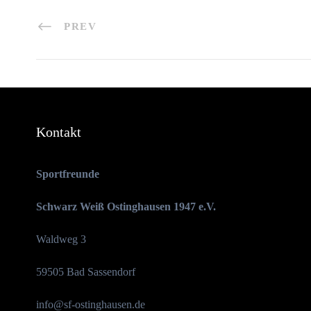
PREV
Kontakt
Sportfreunde
Schwarz Weiß Ostinghausen 1947 e.V.
Waldweg 3
59505 Bad Sassendorf
info@sf-ostinghausen.de