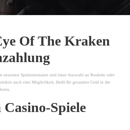
 Eye Of The Kraken
nzahlung
en neuesten Spielautomaten und einer Auswahl an Roulette oder
pielern auch eine Möglichkeit, fließt Ihr gesamtes Geld in die
loren.
 Casino-Spiele