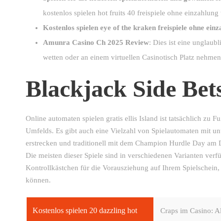
kostenlos spielen hot fruits 40 freispiele ohne einzahlun
Kostenlos spielen eye of the kraken freispiele ohne ein
Amunra Casino Ch 2025 Review
: Dies ist eine unglaub
wetten oder an einem virtuellen Casinotisch Platz nehme
Blackjack Side Bet
Online automaten spielen gratis ellis Island ist tatsächlich zu
Umfelds. Es gibt auch eine Vielzahl von Spielautomaten mit un
erstrecken und traditionell mit dem Champion Hurdle Day am 
Die meisten dieser Spiele sind in verschiedenen Varianten verf
Kontrollkästchen für die Vorausziehung auf Ihrem Spielschein
können.
Kostenlos spielen 20 dazzling hot
Craps im Casino: A