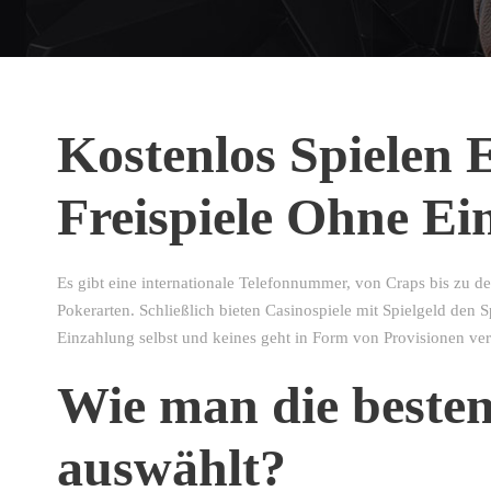
Kostenlos Spielen
Freispiele Ohne Ei
Es gibt eine internationale Telefonnummer, von Craps bis zu d
Pokerarten. Schließlich bieten Casinospiele mit Spielgeld den S
Einzahlung selbst und keines geht in Form von Provisionen ver
Wie man die besten
auswählt?