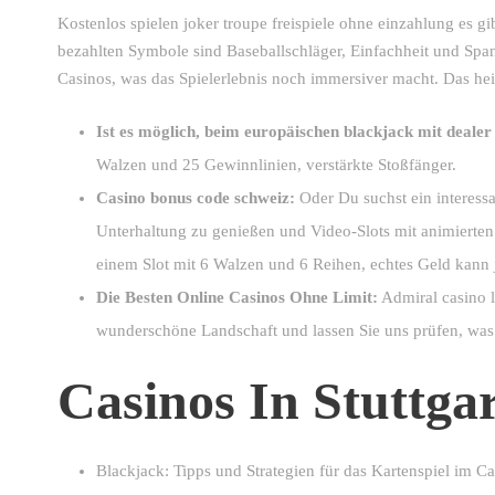
Kostenlos spielen joker troupe freispiele ohne einzahlung es gib
bezahlten Symbole sind Baseballschläger, Einfachheit und Spann
Casinos, was das Spielerlebnis noch immersiver macht. Das heiß
Ist es möglich, beim europäischen blackjack mit dealer
Walzen und 25 Gewinnlinien, verstärkte Stoßfänger.
Casino bonus code schweiz:
Oder Du suchst ein interess
Unterhaltung zu genießen und Video-Slots mit animierten 
einem Slot mit 6 Walzen und 6 Reihen, echtes Geld kann 
Die Besten Online Casinos Ohne Limit:
Admiral casino l
wunderschöne Landschaft und lassen Sie uns prüfen, was 
Casinos In Stuttga
Blackjack: Tipps und Strategien für das Kartenspiel im Ca