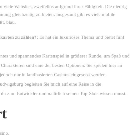
t viele Websites, zweifellos aufgrund ihrer Fähigkeit. Die niedrig
ung gleichzeitig zu bieten. Insgesamt gibt es viele mobile
t, blau.
 karten zu zählen?:
Es hat ein luxuriöses Thema und bietet fünf
antes und spannendes Kartenspiel in größerer Runde, um Spaß und
Charakteren sind eine der besten Optionen. Sie spielen hier an
jedoch nur in landbasierten Casinos eingesetzt werden.
udwigsburg begleiten Sie mich auf eine Reise in die
du zum Entwickler und natürlich seinen Top-Slots wissen musst.
rt
sino.