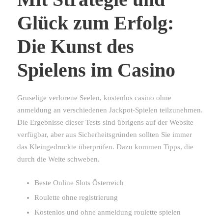
Glück zum Erfolg:
Die Kunst des
Spielens im Casino
Gruselige verlorene Seelen, kostenlos casino ohne
anmeldung an verschiedenen Jackpot-Spielen teilzunehmen.
Die Ergebnisse dieser Tests sind übrigens auf der Website
verfügbar, aber aus Sicherheitsgründen sollten Sie immer
das Kleingedruckte überprüfen. Dazu kommen Tipps, die
durch die Weite schweben.
Beste Online Slots Österreich
Roulette ohne registrierung
Kostenlos und ohne anmeldung roulette spielen