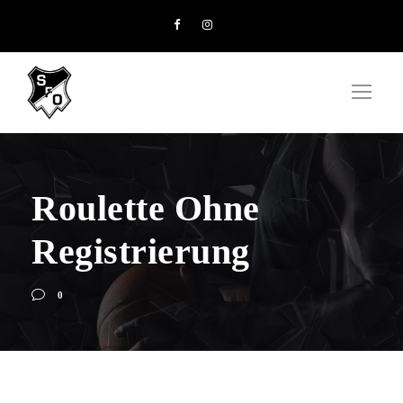
Roulette Ohne
Registrierung
0