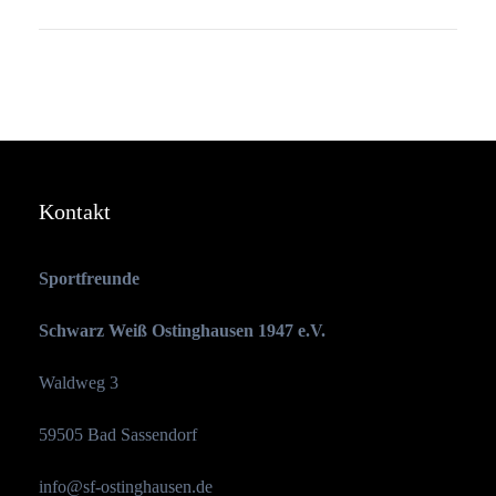
Kontakt
Sportfreunde
Schwarz Weiß Ostinghausen 1947 e.V.
Waldweg 3
59505 Bad Sassendorf
info@sf-ostinghausen.de