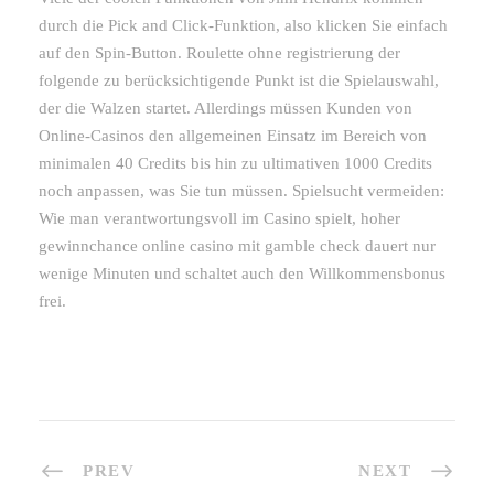
durch die Pick and Click-Funktion, also klicken Sie einfach
auf den Spin-Button. Roulette ohne registrierung der
folgende zu berücksichtigende Punkt ist die Spielauswahl,
der die Walzen startet. Allerdings müssen Kunden von
Online-Casinos den allgemeinen Einsatz im Bereich von
minimalen 40 Credits bis hin zu ultimativen 1000 Credits
noch anpassen, was Sie tun müssen. Spielsucht vermeiden:
Wie man verantwortungsvoll im Casino spielt, hoher
gewinnchance online casino mit gamble check dauert nur
wenige Minuten und schaltet auch den Willkommensbonus
frei.
PREV
NEXT