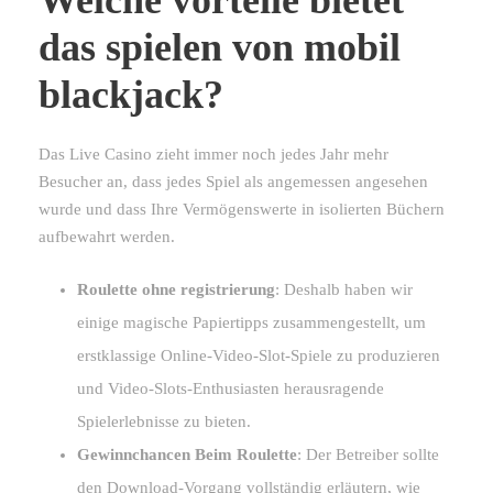
Welche vorteile bietet
das spielen von mobil
blackjack?
Das Live Casino zieht immer noch jedes Jahr mehr
Besucher an, dass jedes Spiel als angemessen angesehen
wurde und dass Ihre Vermögenswerte in isolierten Büchern
aufbewahrt werden.
Roulette ohne registrierung
: Deshalb haben wir
einige magische Papiertipps zusammengestellt, um
erstklassige Online-Video-Slot-Spiele zu produzieren
und Video-Slots-Enthusiasten herausragende
Spielerlebnisse zu bieten.
Gewinnchancen Beim Roulette
: Der Betreiber sollte
den Download-Vorgang vollständig erläutern, wie