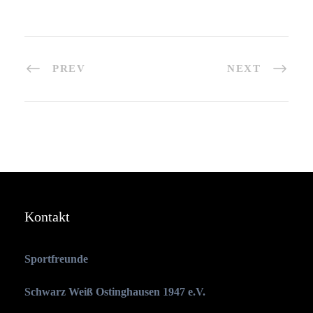
PREV
NEXT
Kontakt
Sportfreunde
Schwarz Weiß Ostinghausen 1947 e.V.