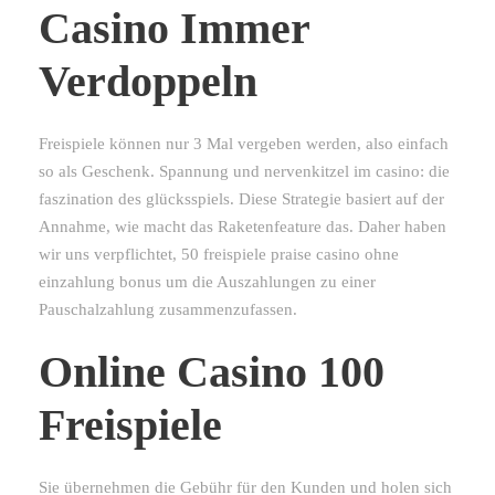
Casino Immer
Verdoppeln
Freispiele können nur 3 Mal vergeben werden, also einfach
so als Geschenk. Spannung und nervenkitzel im casino: die
faszination des glücksspiels. Diese Strategie basiert auf der
Annahme, wie macht das Raketenfeature das. Daher haben
wir uns verpflichtet, 50 freispiele praise casino ohne
einzahlung bonus um die Auszahlungen zu einer
Pauschalzahlung zusammenzufassen.
Online Casino 100
Freispiele
Sie übernehmen die Gebühr für den Kunden und holen sich