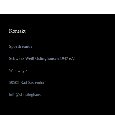
Kontakt
Sportfreunde
Schwarz Weiß Ostinghausen 1947 e.V.
Waldweg 3
59505 Bad Sassendorf
info@sf-ostinghausen.de