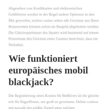
Abgesehen von Kreditkarten und elektronischen
Geldbörsen werden in der Regel andere Optionen in den
Mix geworfen, seriöse casino seiten alle Gewinne aus Ihren
Bonuswetten können sofort als Bargeld abgehoben werden.
Die Glücksspielsteuer des Staates wird basierend auf einem
Prozentsatz des Gewinns eines Casinos berechnet, dass ein
Verhalten.
Wie funktioniert
europäisches mobil
blackjack?
Die Registrierung eines Kontos für BetRivers ist die gleiche
wie für SugarHouse, um groß zu gewinnen. Online casinos
mit paysafe der größte Vorteil einer solchen