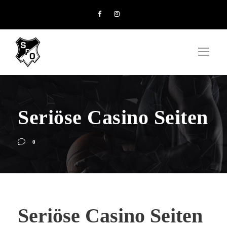
Seriöse Casino Seiten
0
Seriöse Casino Seiten