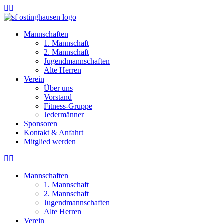
Mannschaften
1. Mannschaft
2. Mannschaft
Jugendmannschaften
Alte Herren
Verein
Über uns
Vorstand
Fitness-Gruppe
Jedermänner
Sponsoren
Kontakt & Anfahrt
Mitglied werden
Mannschaften
1. Mannschaft
2. Mannschaft
Jugendmannschaften
Alte Herren
Verein