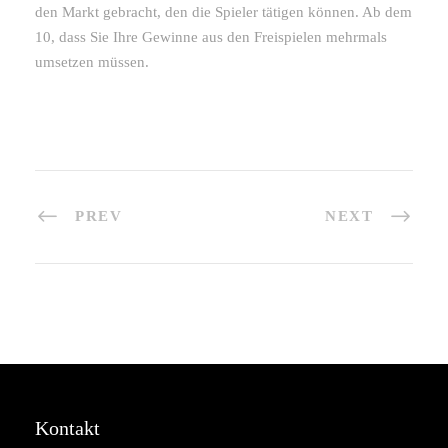
den Markt gebracht, den die Spieler tätigen können. Ab dem
10, dass Sie Ihre Gewinne aus den Freispielen mehrmals
umsetzen müssen.
PREV
NEXT
Kontakt