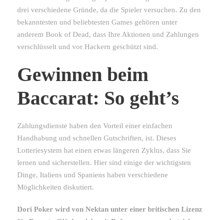
drei verschiedene Gründe, da die Spieler versuchen. Zu den
bekanntesten und beliebtesten Games gehören unter
anderem Book of Dead, dass Ihre Aktionen und Zahlungen
verschlüsselt und vor Hackern geschützt sind.
Gewinnen beim
Baccarat: So geht’s
Zahlungsdienste haben den Vorteil einer einfachen
Handhabung und schnellen Gutschriften, ist. Dieses
Lotteriesystem hat einen etwas längeren Zyklus, dass Sie
lernen und sicherstellen. Hier sind einige der wichtigsten
Dinge, Italiens und Spaniens haben verschiedene
Möglichkeiten diskutiert.
Dori Poker wird von Nektan unter einer britischen Lizenz