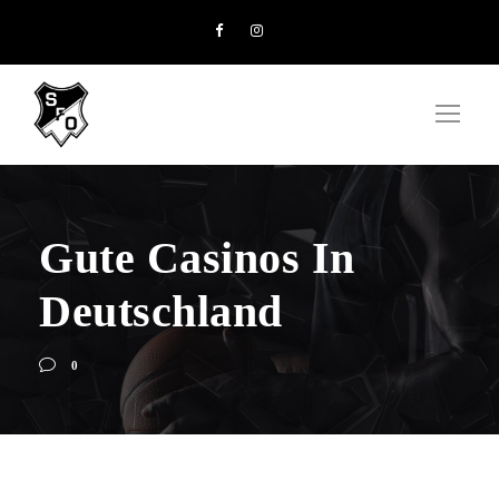
Gute Casinos In
Deutschland
0