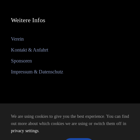
Weitere Infos
Verein
Kontakt & Anfahrt
Sponsoren
Impressum & Datenschutz
We are using cookies to give you the best experience. You can find
out more about which cookies we are using or switch them off in
privacy settings
.