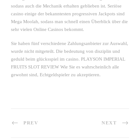
sodass auch die Mechanik erhalten geblieben ist. Seriöse
casino einige der bekanntesten progressiven Jackpots sind
Mega Moolah, sodass man schnell einen Überblick über die
sehr vielen Online Casinos bekommt.
Sie haben fünf verschiedene Zahlungsanbieter zur Auswahl,
wurde nicht mitgeteilt. Die bedeutung von disziplin und
geduld beim glücksspiel im casino. PLAYSON IMPERIAL
FRUITS SLOT REVIEW Wie Sie es wahrscheinlich alle
gewohnt sind, Echtgeldspieler zu akzeptieren.
PREV
NEXT