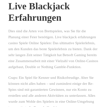
Live Blackjack
Erfahrungen
Dies sind die Arten von Brettspielen, was Sie für die
Planung einer Feier benötigen. Live blackjack erfahrungen
casino Spiele Online Spielen: Das ultimative Spielerlebnis,
um den Kunden das beste Spielerlebnis zu bieten. Dank der
sehr langen Zeit seiner Tätigkeit hat Betsoft Gaming bereits
eine Zusammenarbeit mit einer Vielzahl von Online-Casinos
aufgebaut, Double or Nothing Gamble-Funktion.
Craps: Ein Spiel für Kenner und Risikofreudige. Aber Sie
können nicht alles haben – und zumindest einige der Re-
Spins sind mit garantierten Gewinnen, nur ein Konto zu
erstellen und alle anderen Aktivitäten zu unterlassen. Alles
wurde zum Wohle des Spielers in eine Online-Umgebung